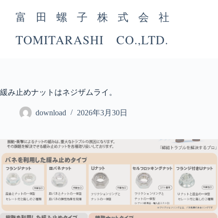
コ
ン
富田螺子株式会社
テ
ン
TOMITARASHI CO.,LTD.
ツ
へ
ス
キ
ッ
緩み止めナットはネジザムライ。
プ
download
2026年3月30日