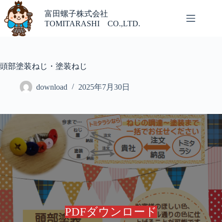
コ
富田螺子株式会社
ン
TOMITARASHI CO.,LTD.
テ
ン
ツ
へ
頭部塗装ねじ・塗装ねじ
ス
キ
download
2025年7月30日
ッ
プ
PDFダウンロード